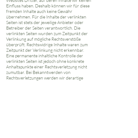
Websites Dritter, auf deren Inhalte wir keinen
Einfluss haben. Deshalb können wir für diese
fremden Inhalte auch keine Gewähr
übernehmen. Für die Inhalte der verlinkten
Seiten ist stets der jeweilige Anbieter oder
Betreiber der Seiten verantwortlich. Die
verlinkten Seiten wurden zum Zeitpunkt der
Verlinkung auf mögliche Rechtsverstöße
überprüft. Rechtswidrige Inhalte waren zum
Zeitpunkt der Verlinkung nicht erkennbar.
Eine permanente inhaltliche Kontrolle der
verlinkten Seiten ist jedoch ohne konkrete
Anhaltspunkte einer Rechtsverletzung nicht
zumutbar. Bei Bekanntwerden von
Rechtsverletzungen werden wir derartige
Links umgehend entfernen.
Urheberrecht:
Die durch die Seitenbetreiber erstellten
Inhalte und Werke auf diesen Seiten
unterliegen dem deutschen Urheberrecht. Die
Vervielfältigung, Bearbeitung, Verbreitung
und jede Art der Verwertung außerhalb der
Grenzen des Urheberrechtes bedürfen der
schriftlichen Zustimmung des jeweiligen