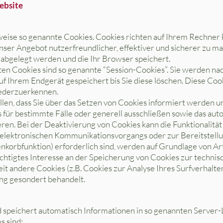
ebsite
weise so genannte Cookies. Cookies richten auf Ihrem Rechner 
unser Angebot nutzerfreundlicher, effektiver und sicherer zu ma
 abgelegt werden und die Ihr Browser speichert.
en Cookies sind so genannte “Session-Cookies”. Sie werden na
uf Ihrem Endgerät gespeichert bis Sie diese löschen. Diese Coo
ederzuerkennen.
llen, dass Sie über das Setzen von Cookies informiert werden un
 für bestimmte Fälle oder generell ausschließen sowie das au
ren. Bei der Deaktivierung von Cookies kann die Funktionalität
 elektronischen Kommunikationsvorgangs oder zur Bereitstell
korbfunktion) erforderlich sind, werden auf Grundlage von Art.
htigtes Interesse an der Speicherung von Cookies zur technisc
eit andere Cookies (z.B. Cookies zur Analyse Ihres Surfverhal
ung gesondert behandelt.
d speichert automatisch Informationen in so genannten Server-
s sind: