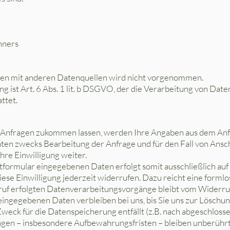
hners
en mit anderen Datenquellen wird nicht vorgenommen.
 ist Art. 6 Abs. 1 lit. b DSGVO, der die Verarbeitung von Date
ttet.
 Anfragen zukommen lassen, werden Ihre Angaben aus dem Anfr
en zwecks Bearbeitung der Anfrage und für den Fall von Ansch
hre Einwilligung weiter.
tformular eingegebenen Daten erfolgt somit ausschließlich auf 
diese Einwilligung jederzeit widerrufen. Dazu reicht eine formlo
ruf erfolgten Datenverarbeitungsvorgänge bleibt vom Widerru
ingegebenen Daten verbleiben bei uns, bis Sie uns zur Löschung
eck für die Datenspeicherung entfällt (z.B. nach abgeschlosse
en – insbesondere Aufbewahrungsfristen – bleiben unberührt